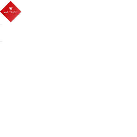
Boutique
>
V
/office-de-tou
/en/visitor-ce